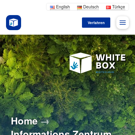
English
Deutsch
Türkçe
Verfahren
Home
→
Informations Zentrum